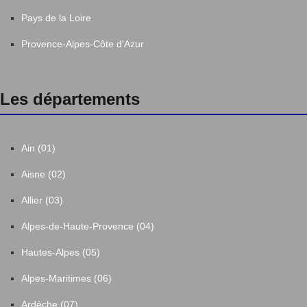
Pays de la Loire
Provence-Alpes-Côte d'Azur
Les départements
Ain (01)
Aisne (02)
Allier (03)
Alpes-de-Haute-Provence (04)
Hautes-Alpes (05)
Alpes-Maritimes (06)
Ardèche (07)