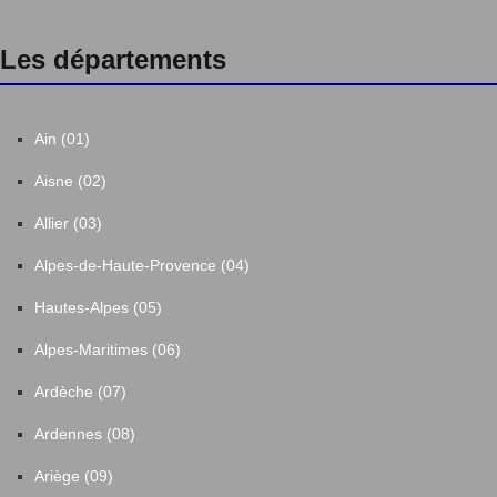
Les départements
Ain (01)
Aisne (02)
Allier (03)
Alpes-de-Haute-Provence (04)
Hautes-Alpes (05)
Alpes-Maritimes (06)
Ardèche (07)
Ardennes (08)
Ariège (09)