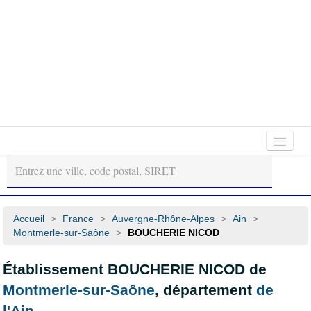
Autour
Régions
Départements
de
moi
Accueil
>
France
>
Auvergne-Rhône-Alpes
>
Ain
>
Montmerle-sur-Saône
>
BOUCHERIE NICOD
Établissement BOUCHERIE NICOD de
Montmerle-sur-Saône
, département
de
l'Ain