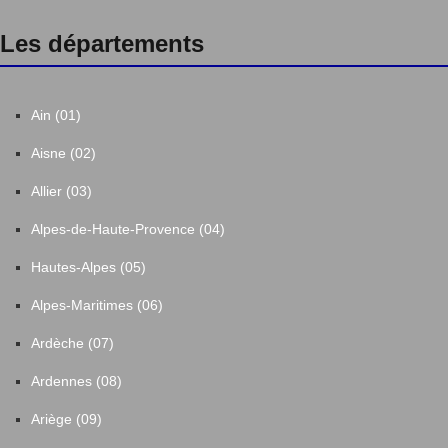
Les départements
Ain (01)
Aisne (02)
Allier (03)
Alpes-de-Haute-Provence (04)
Hautes-Alpes (05)
Alpes-Maritimes (06)
Ardèche (07)
Ardennes (08)
Ariège (09)