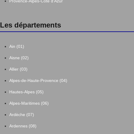
Provence-Alpes-Côte d'Azur
Les départements
Ain (01)
Aisne (02)
Allier (03)
Alpes-de-Haute-Provence (04)
Hautes-Alpes (05)
Alpes-Maritimes (06)
Ardèche (07)
Ardennes (08)