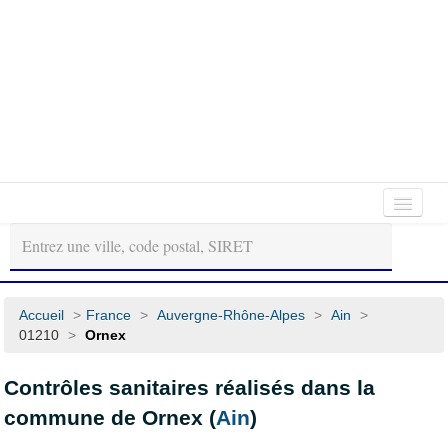
Autour
Régions
Départements
de
moi
Accueil
>
France
>
Auvergne-Rhône-Alpes
>
Ain
>
01210
>
Ornex
Contrôles sanitaires réalisés dans la
commune de Ornex (
Ain
)