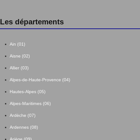
Les départements
Ain (01)
Aisne (02)
Allier (03)
Alpes-de-Haute-Provence (04)
Hautes-Alpes (05)
Alpes-Maritimes (06)
Ardèche (07)
Ardennes (08)
Ariège (09)