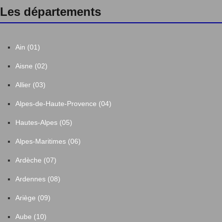
Les départements
Ain (01)
Aisne (02)
Allier (03)
Alpes-de-Haute-Provence (04)
Hautes-Alpes (05)
Alpes-Maritimes (06)
Ardèche (07)
Ardennes (08)
Ariège (09)
Aube (10)