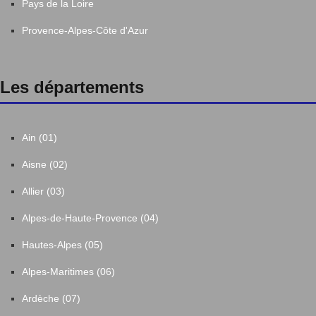
Pays de la Loire
Provence-Alpes-Côte d'Azur
Les départements
Ain (01)
Aisne (02)
Allier (03)
Alpes-de-Haute-Provence (04)
Hautes-Alpes (05)
Alpes-Maritimes (06)
Ardèche (07)