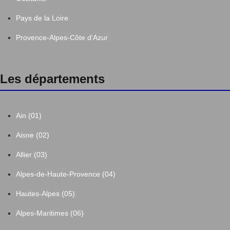
Pays de la Loire
Provence-Alpes-Côte d'Azur
Les départements
Ain (01)
Aisne (02)
Allier (03)
Alpes-de-Haute-Provence (04)
Hautes-Alpes (05)
Alpes-Maritimes (06)