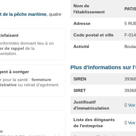
Nom de
PATI
l'établissement
et de la pêche maritime
, quatre
Adresse
5 RU
Code postal et ville
F-01
tisfaisant
nformités donnant lieu à un
Activité
Boula
er de rappel
de la
entation.
Plus d'informations sur l
gent à corriger
SIREN
3936
 pour la santé :
fermeture
strative
ou retrait d'agrément.
SIRET
3936
Justificatif
Voir
d'immatriculation
Liste des dirigeants
Voir
de l'entreprise
ie