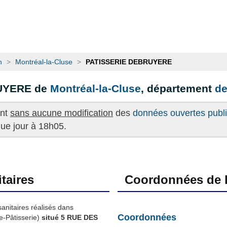
n
>
Montréal-la-Cluse
>
PATISSERIE DEBRUYERE
RUYERE de
Montréal-la-Cluse
, département
de
ent
sans aucune modification
des
données ouvertes publié
que jour à 18h05.
taires
Coordonnées de l
sanitaires réalisés dans
Coordonnées
-Pâtisserie)
situé 5 RUE DES