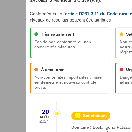
SAVOIES, à Montréal-la-Cluse (Ain)
.
Conformément à l'
article D231-3-11 du Code rural 
niveaux de résultats peuvent être attribués :
Très satisfaisant
Sa
Pas de non-conformité ou non-
Non-co
conformités mineures.
courri
réglem
À améliorer
Ur
Non-conformités importantes :
mise
Danger
en demeure
et nouveau contrôle
admini
prévu.
20
Satisfaisant
AOÛT
2024
Domaine :
Boulangerie-Pâtisser