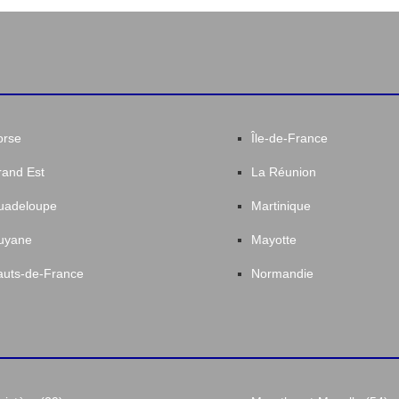
orse
Île-de-France
and Est
La Réunion
uadeloupe
Martinique
uyane
Mayotte
uts-de-France
Normandie