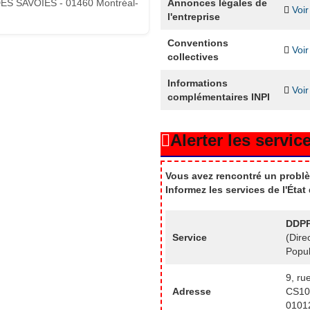
Annonces légales de
ES SAVOIES - 01460 Montréal-
Voir
l'entreprise
Conventions
Voir
collectives
Informations
Voir
complémentaires INPI
Alerter les service
Vous avez rencontré un problè
Informez les services de l'Éta
DDPP
Service
(Dire
Popul
9, ru
Adresse
CS10
0101