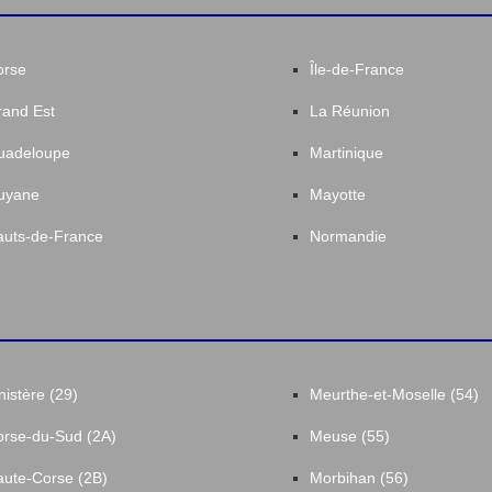
orse
Île-de-France
and Est
La Réunion
uadeloupe
Martinique
uyane
Mayotte
uts-de-France
Normandie
nistère (29)
Meurthe-et-Moselle (54)
rse-du-Sud (2A)
Meuse (55)
ute-Corse (2B)
Morbihan (56)