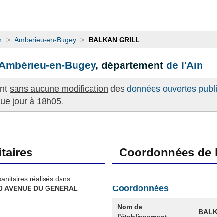
n
>
Ambérieu-en-Bugey
>
BALKAN GRILL
Ambérieu-en-Bugey
, département
de l'Ain
ent
sans aucune modification
des
données ouvertes publié
que jour à 18h05.
taires
Coordonnées de l
sanitaires réalisés dans
Coordonnées
70 AVENUE DU GENERAL
Nom de
BALK
l'établissement