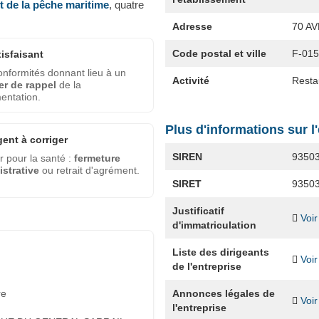
et de la pêche maritime
, quatre
Adresse
70 A
Code postal et ville
F-01
tisfaisant
nformités donnant lieu à un
Activité
Resta
er de rappel
de la
entation.
Plus d'informations sur l
gent à corriger
SIREN
9350
 pour la santé :
fermeture
strative
ou retrait d'agrément.
SIRET
9350
Justificatif
Voir
d'immatriculation
Liste des dirigeants
Voir
de l'entreprise
Annonces légales de
re
Voir
l'entreprise