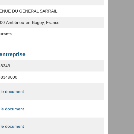
VENUE DU GENERAL SARRAIL
500
Ambérieu-en-Bugey, France
urants
'entreprise
38349
38349000
 le document
 le document
 le document