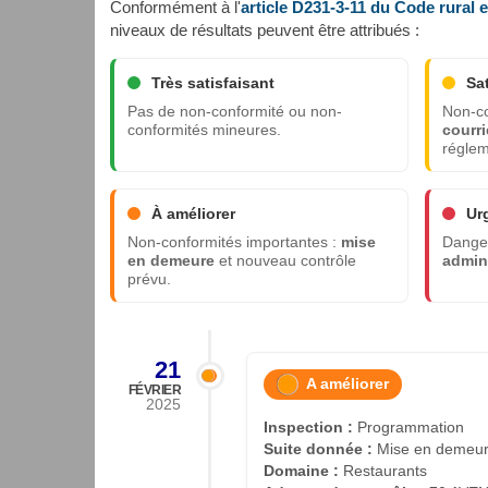
Conformément à l'
article D231-3-11 du Code rural 
niveaux de résultats peuvent être attribués :
Très satisfaisant
Sa
Pas de non-conformité ou non-
Non-co
conformités mineures.
courri
réglem
À améliorer
Ur
Non-conformités importantes :
mise
Danger
en demeure
et nouveau contrôle
admini
prévu.
21
A améliorer
FÉVRIER
2025
Inspection :
Programmation
Suite donnée :
Mise en demeu
Domaine :
Restaurants