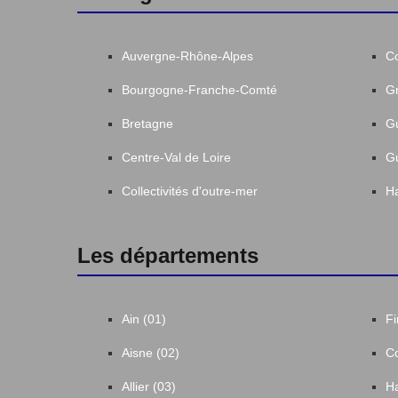
Auvergne-Rhône-Alpes
C
Bourgogne-Franche-Comté
Gr
Bretagne
G
Centre-Val de Loire
G
Collectivités d'outre-mer
Ha
Les départements
Ain (01)
Fi
Aisne (02)
Co
Allier (03)
Ha