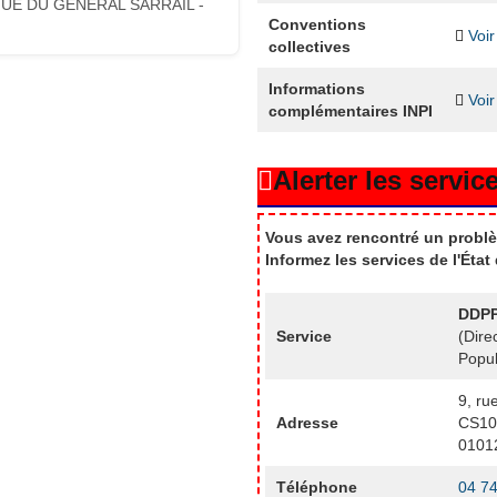
UE DU GENERAL SARRAIL -
Conventions
Voir
collectives
Informations
Voir
complémentaires INPI
Alerter les service
Vous avez rencontré un problè
Informez les services de l'Éta
DDPP
Service
(Dire
Popul
9, ru
Adresse
CS10
0101
Téléphone
04 74