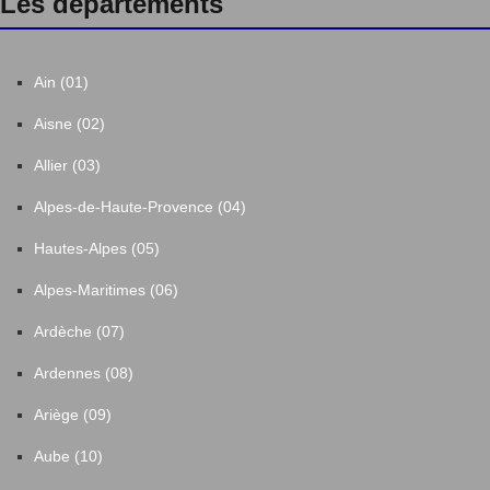
Les départements
Ain (01)
Aisne (02)
Allier (03)
Alpes-de-Haute-Provence (04)
Hautes-Alpes (05)
Alpes-Maritimes (06)
Ardèche (07)
Ardennes (08)
Ariège (09)
Aube (10)