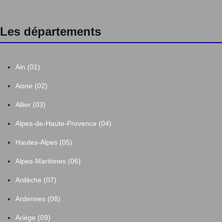
Les départements
Ain (01)
Aisne (02)
Allier (03)
Alpes-de-Haute-Provence (04)
Hautes-Alpes (05)
Alpes-Maritimes (06)
Ardèche (07)
Ardennes (08)
Ariège (09)