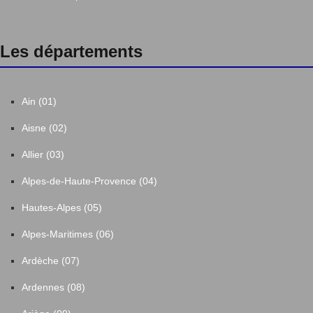
Les départements
Ain (01)
Aisne (02)
Allier (03)
Alpes-de-Haute-Provence (04)
Hautes-Alpes (05)
Alpes-Maritimes (06)
Ardèche (07)
Ardennes (08)