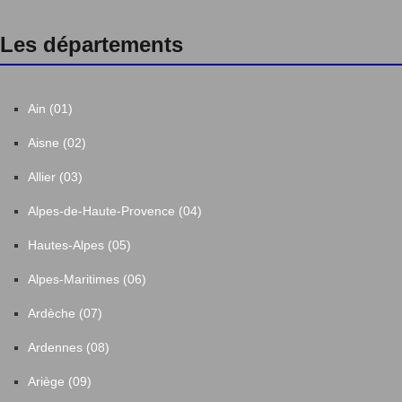
Les départements
Ain (01)
Aisne (02)
Allier (03)
Alpes-de-Haute-Provence (04)
Hautes-Alpes (05)
Alpes-Maritimes (06)
Ardèche (07)
Ardennes (08)
Ariège (09)