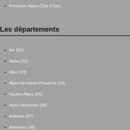
Provence-Alpes-Côte d'Azur
Les départements
Ain (01)
Aisne (02)
Allier (03)
Alpes-de-Haute-Provence (04)
Hautes-Alpes (05)
Alpes-Maritimes (06)
Ardèche (07)
Ardennes (08)