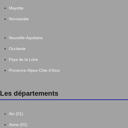
Mayotte
Normandie
Nouvelle-Aquitaine
Occitanie
Pays de la Loire
Provence-Alpes-Côte d'Azur
Les départements
Ain (01)
Aisne (02)